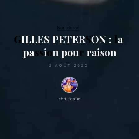
Non classé
G
I
L
L
E
S
P
E
T
E
R
S
O
N
:
l
a
p
a
s
s
i
o
n
p
o
u
r
r
a
i
s
o
n
2 AOÛT 2020
christophe