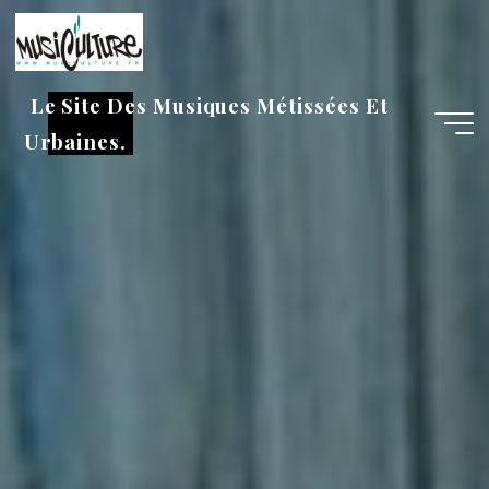
Aller
au
contenu
Le Site Des Musiques Métissées Et
Urbaines.