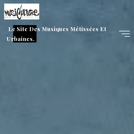
Aller
au
contenu
Le Site Des Musiques Métissées Et
Urbaines.