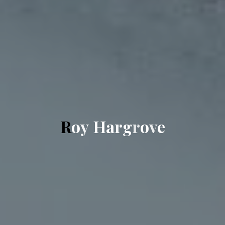
R
o
y
H
a
r
g
r
o
v
e