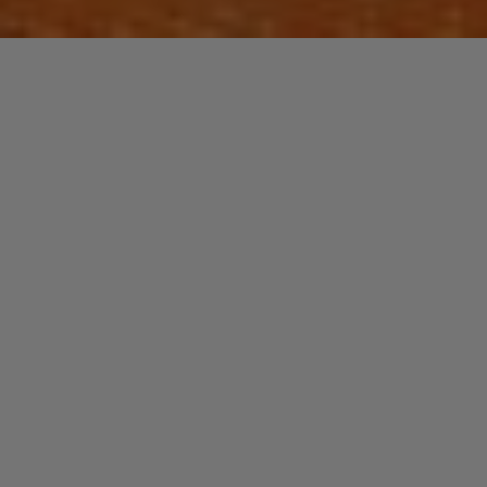
Laisser un commentaire
JAZZ / BLUES
FREDDIE HUBBARD
christophe
22 juillet 2021
Freddie Hubbard est l’un des plus grands
trompettistes toutes musiques confondues. Il a trouvé
un son personnel en se libérant des traditions