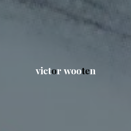
v
i
c
t
o
r
w
o
o
t
e
n