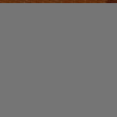
Laisser un commentaire
JAZZ / BLUES
Stanley Clarke
christophe
27 janvier 2014
Né à Philadelphie en 1951, ce brillant bassiste
souvent assimilé au jazz a pourtant passé le gros de
sa carrière dans d’autres genres musicaux.