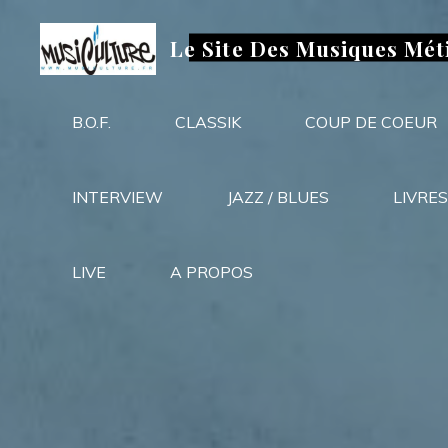
Aller
au
Le Site Des Musiques Mét
contenu
B.O.F.
CLASSIK
COUP DE COEUR
INTERVIEW
JAZZ / BLUES
LIVRES
LIVE
A PROPOS