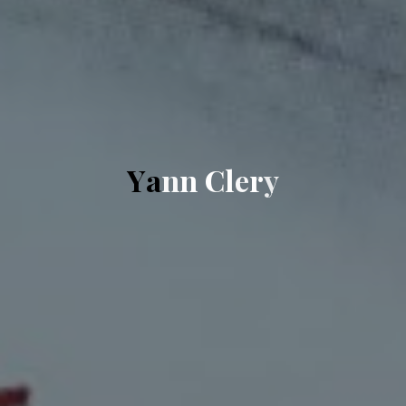
Y
a
n
n
C
l
e
r
y