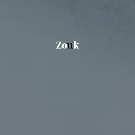
Z
o
Z
u
k