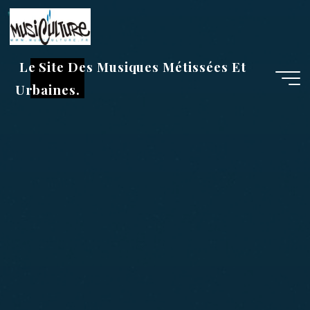
Aller
au
contenu
Le Site Des Musiques Métissées Et
Urbaines.