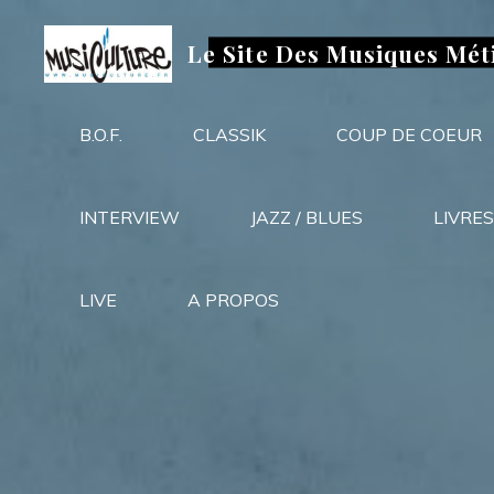
Aller
au
Le Site Des Musiques Mét
contenu
B.O.F.
CLASSIK
COUP DE COEUR
INTERVIEW
JAZZ / BLUES
LIVRES
LIVE
A PROPOS