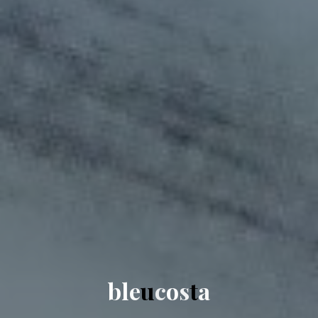
b
l
e
u
c
o
s
t
a