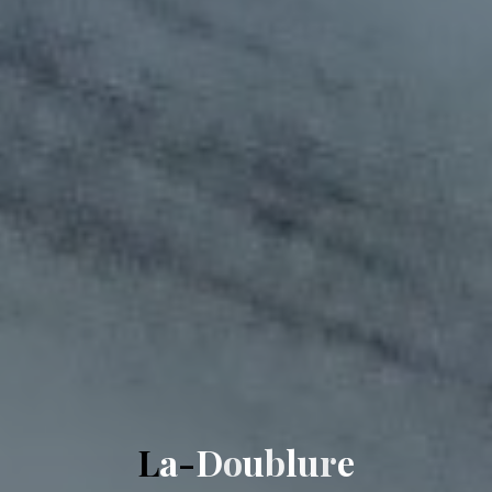
L
a
-
D
o
u
b
l
u
r
e