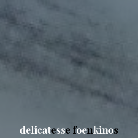
d
e
l
i
c
a
t
e
s
s
e
f
o
e
n
k
i
n
o
s