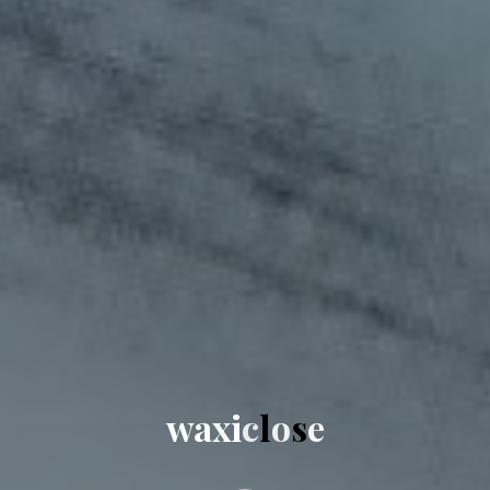
w
a
x
i
c
l
o
s
e