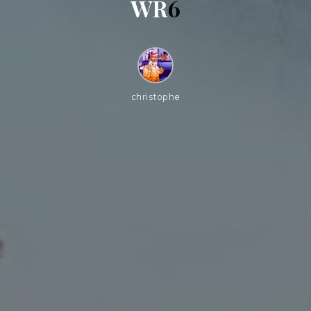
W
R
6
christophe