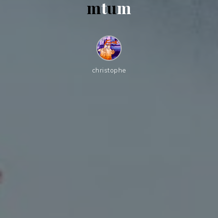
m
t
u
m
christophe