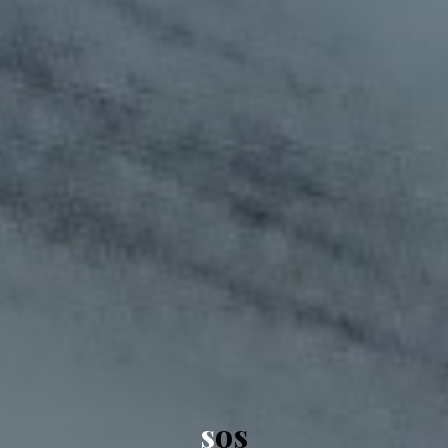
s
o
s