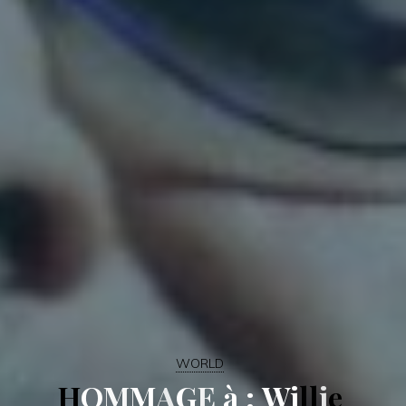
WORLD
H
O
M
M
A
G
E
à
:
W
i
l
l
i
e