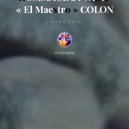
«
E
l
M
a
e
s
t
r
o
»
C
O
L
O
N
3 MARS 2026
christophe