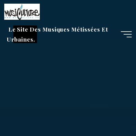
Aller
au
contenu
Le Site Des Musiques Métissées Et
Urbaines.