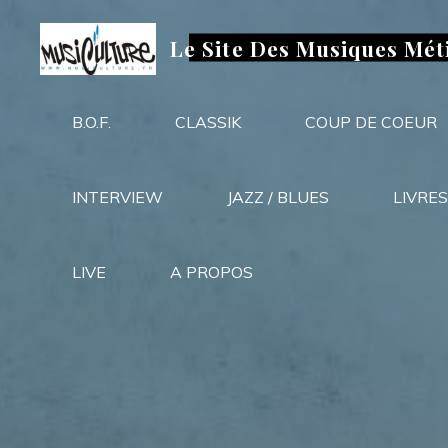
Aller
au
Le Site Des Musiques Mét
contenu
B.O.F.
CLASSIK
COUP DE COEUR
INTERVIEW
JAZZ / BLUES
LIVRES
LIVE
A PROPOS