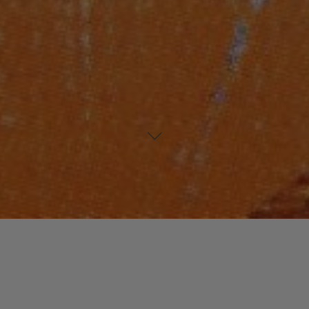
p://youtu.be/azm_qcZiWhw