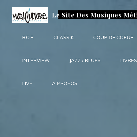
Aller
au
Le Site Des Musiques Mét
contenu
B.O.F.
CLASSIK
COUP DE COEUR
INTERVIEW
JAZZ / BLUES
LIVRES
LIVE
A PROPOS