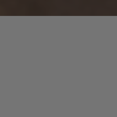
Il fut un temps
où funk flamboyant côtoyait musiques brillantes de Carlos
Santana ou Jimi Hendrix. Les frontières entre genres
n’existaient pas encore. « Cissy Street » remet cette époque
au goût du jour.