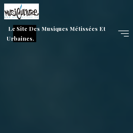
Aller
au
contenu
Le Site Des Musiques Métissées Et
Urbaines.