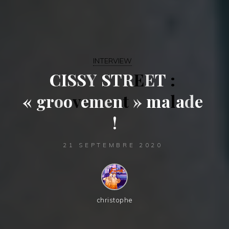
INTERVIEW
C
I
S
S
Y
Y
S
T
R
E
E
T
:
«
g
r
r
o
o
v
e
m
e
n
n
t
»
»
m
m
a
l
a
d
d
e
!
21 SEPTEMBRE 2020
christophe