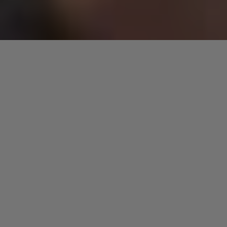
Le bassiste Jaco
Pastorius est un ovni, une étoile filante qui a illuminé le ciel
musical des années 1970.
« Come On, Come Over »
Diggin Deeper - The Roots Of Acid Jazz Vol.4
JACO PASTORIUS