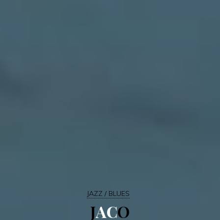
JAZZ / BLUES
J
A
C
O