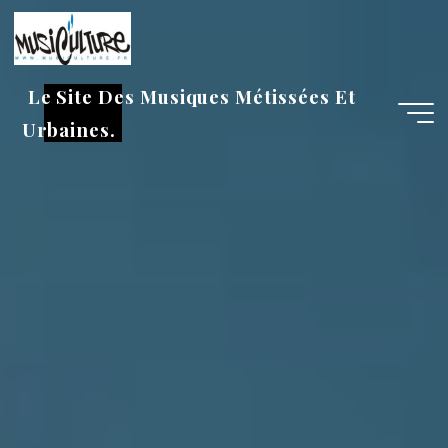
Aller
au
contenu
Le Site Des Musiques Métissées Et
Urbaines.