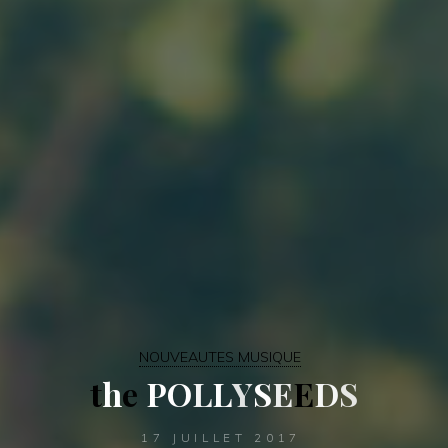
NOUVEAUTES MUSIQUE
t
h
e
P
O
L
L
Y
S
E
E
D
S
17 JUILLET 2017