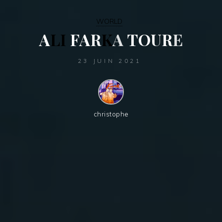
WORLD
A
L
I
F
A
R
K
A
T
O
U
R
E
23 JUIN 2021
christophe