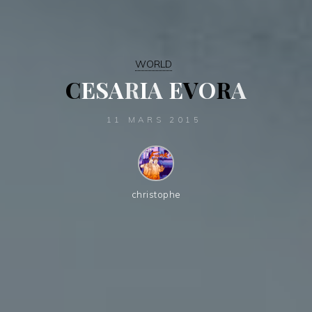
WORLD
C
E
S
A
R
I
A
E
V
O
R
A
11 MARS 2015
christophe