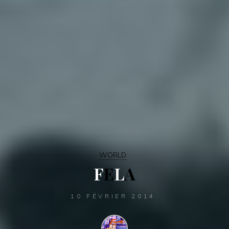
WORLD
F
E
L
A
10 FÉVRIER 2014