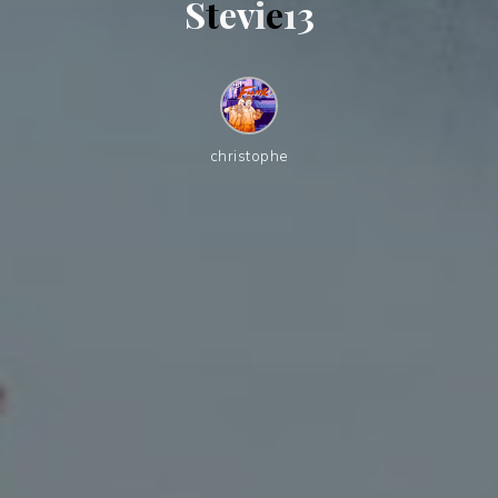
S
t
e
v
i
e
1
3
christophe