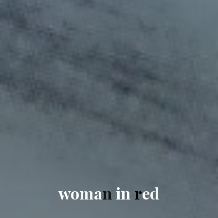
w
o
m
a
n
i
n
r
e
d