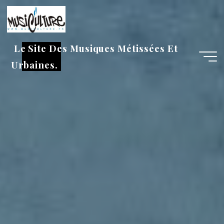
Aller
au
contenu
Le Site Des Musiques Métissées Et
Urbaines.