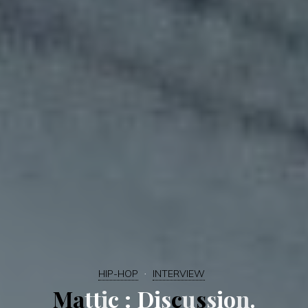
HIP-HOP
INTERVIEW
M
a
t
t
i
c
:
D
i
s
c
u
s
s
i
o
n
.