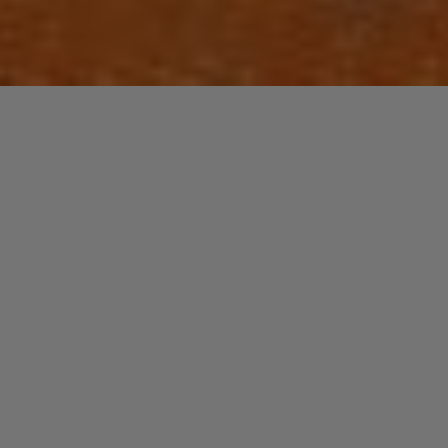
Depuis ses
débuts avec la formation « The Others », Mattic nous a
offert trois superbes albums solo et de belles
collaborations avec notre Wax Tailor national. Son nouvel
opus vient de voir le jour : Entretien.
« Let Us In »
The Adventures Of Doctor Outer
MATTIC
Lecteur
00:00
00:00