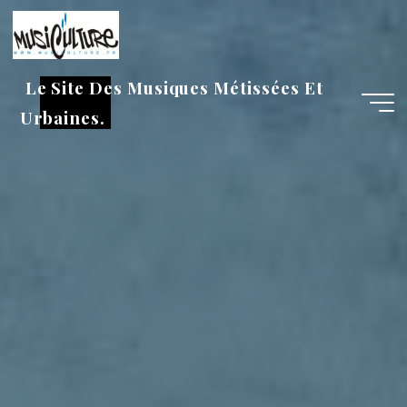
Aller
au
contenu
Le Site Des Musiques Métissées Et
Urbaines.