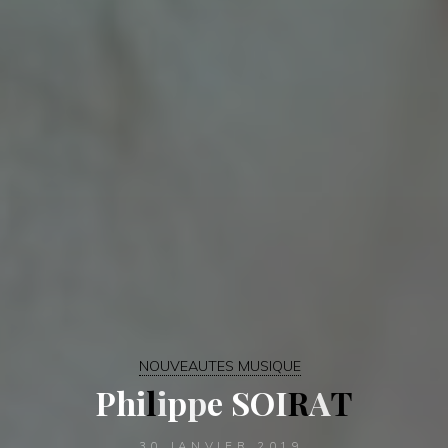
NOUVEAUTES MUSIQUE
P
h
i
l
i
p
p
e
S
O
I
R
A
T
30 JANVIER 2019