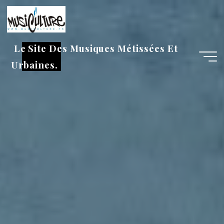
Aller
au
contenu
Le Site Des Musiques Métissées Et
Urbaines.