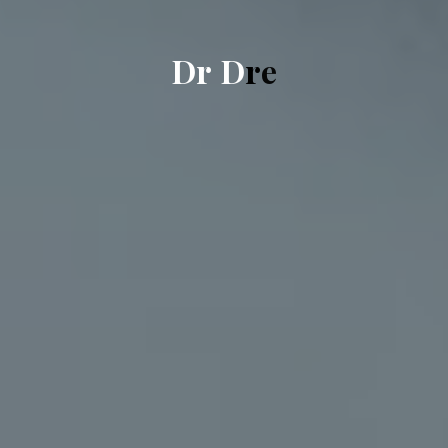
D
r
D
r
e