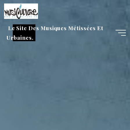
Aller
au
contenu
Le Site Des Musiques Métissées Et
Urbaines.