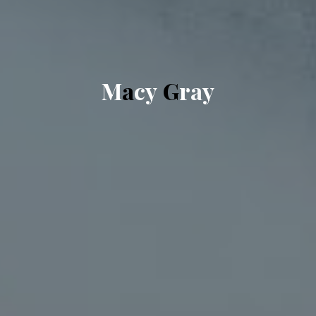
M
a
c
y
G
r
a
y