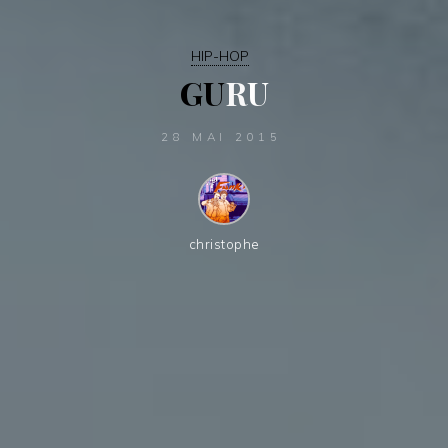
HIP-HOP
G
U
R
U
28 MAI 2015
christophe