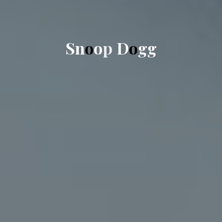
n
S
n
S
o
o
p
D
o
g
g