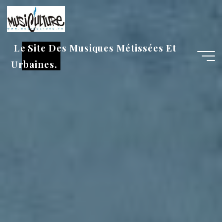
Aller
au
contenu
Le Site Des Musiques Métissées Et
Urbaines.