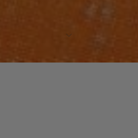
NOUVEAUTES MUSIQUE
Laisser un commentaire
Panorama Circus
christophe
26 septembre 2015
Puissante, enivrante, la musique des « Panorama
Circus » est un voyage extraordinaire. Entre
électronique et jazz, les peintres de l’âme vous
transportent dans des univers connus …