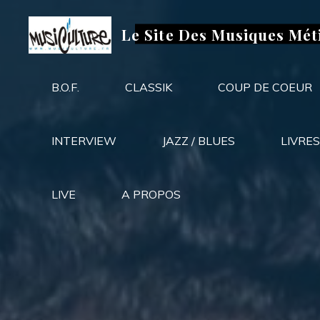
Aller
au
Le Site Des Musiques Mét
contenu
B.O.F.
CLASSIK
COUP DE COEUR
INTERVIEW
JAZZ / BLUES
LIVRES
LIVE
A PROPOS