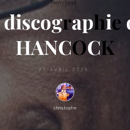
Non classé
d
i
s
c
o
g
r
a
p
h
i
e
H
A
N
C
O
C
K
27 AVRIL 2025
christophe