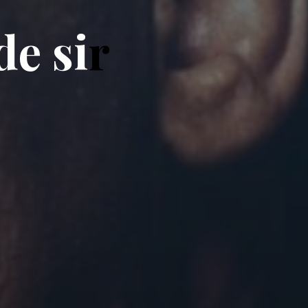
d
e
s
i
r