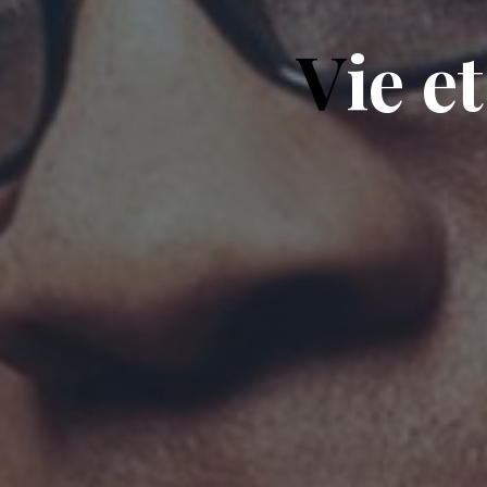
V
i
e
e
t