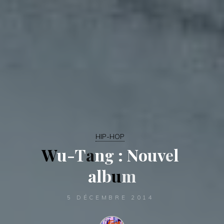
HIP-HOP
W
u
-
T
a
n
g
:
N
o
u
v
e
l
a
l
b
u
m
5 DÉCEMBRE 2014