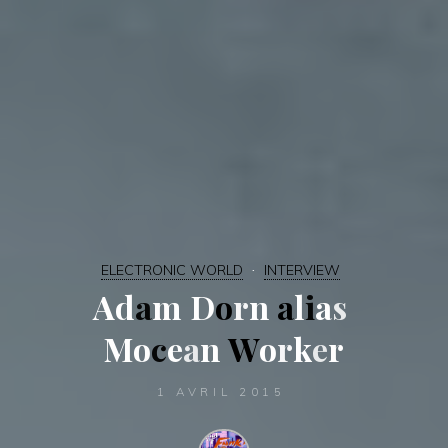
ELECTRONIC WORLD
INTERVIEW
A
d
a
m
D
o
r
r
n
a
l
l
i
a
s
M
o
c
e
e
a
n
W
o
r
k
k
e
r
1 AVRIL 2015