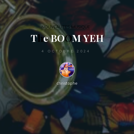
NOUVEAUTES MUSIQUE
T
h
e
B
O
O
M
Y
E
Y
H
H
4 OCTOBRE 2024
christophe