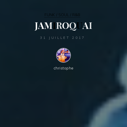
FUNK / SOUL / R&B
J
A
M
I
R
O
Q
U
A
I
31 JUILLET 2017
christophe