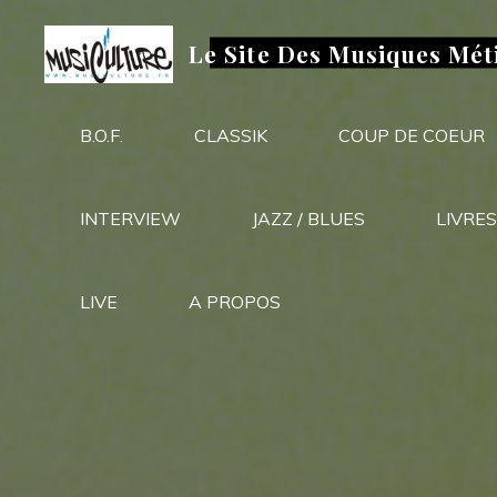
Aller
au
Le Site Des Musiques Mét
contenu
B.O.F.
CLASSIK
COUP DE COEUR
INTERVIEW
JAZZ / BLUES
LIVRES
LIVE
A PROPOS