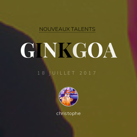
NOUVEAUX TALENTS
G
I
N
K
G
O
A
A
18 JUILLET 2017
christophe