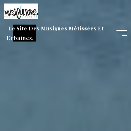
Aller
au
contenu
Le Site Des Musiques Métissées Et
Urbaines.