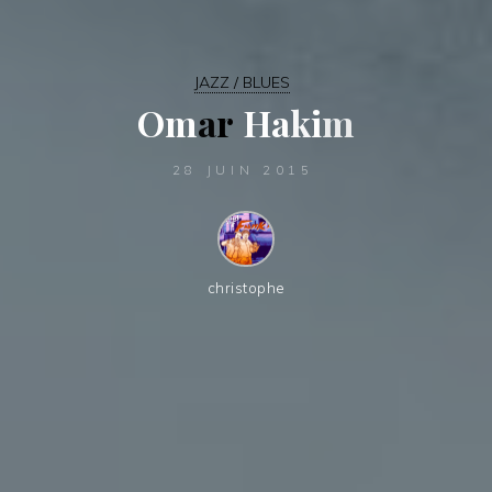
JAZZ / BLUES
O
m
a
r
H
a
k
i
m
28 JUIN 2015
christophe