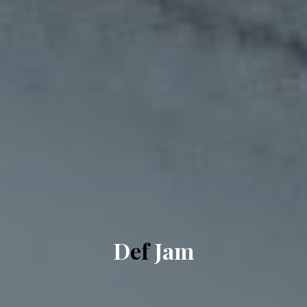
D
e
f
J
a
m