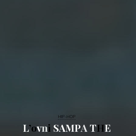
HIP-HOP
L
’
o
v
n
i
S
A
M
P
A
T
H
E