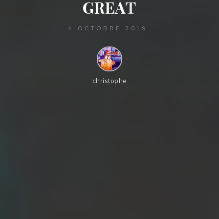
G
R
E
A
T
4 OCTOBRE 2019
christophe