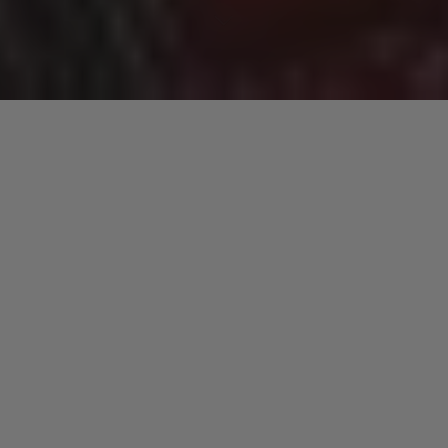
À la première
écoute, vous serez assez déstabilisés parce que la musique de