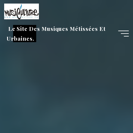
Aller
au
contenu
Le Site Des Musiques Métissées Et
Urbaines.