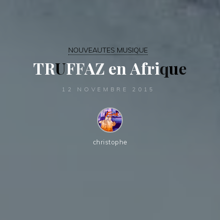
NOUVEAUTES MUSIQUE
T
R
U
F
F
A
Z
e
n
A
f
r
i
q
u
e
12 NOVEMBRE 2015
christophe