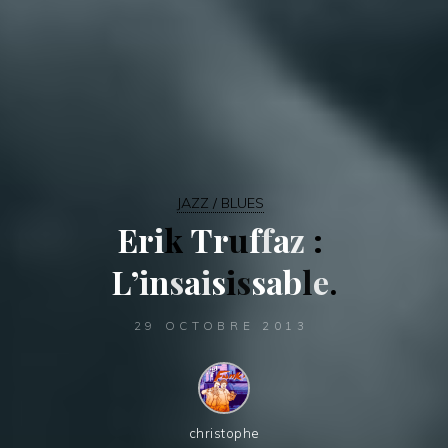
JAZZ / BLUES
E
r
i
k
T
r
u
f
f
a
z
:
L
’
i
n
s
a
i
s
i
s
s
a
b
l
e
.
29 OCTOBRE 2013
christophe