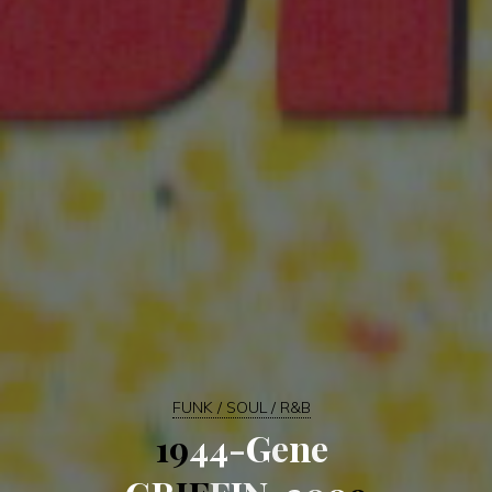
FUNK / SOUL / R&B
1
9
4
4
-
G
e
n
e