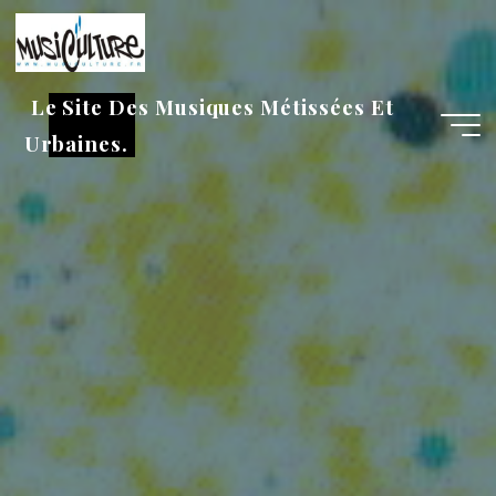
Aller
au
contenu
Le Site Des Musiques Métissées Et
Urbaines.