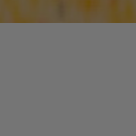
Dans l’histoire
des musiques noires urbaines, la période 1987-1996 est
dominée par le genre « New-Jack Swing ». Ce style débute