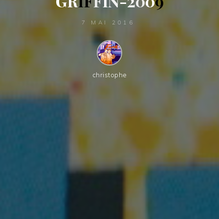
G
R
I
F
F
I
N
-
2
0
0
9
7 MAI 2016
christophe