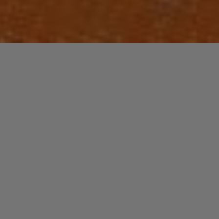
Jonathan Butler
n’est pas un musicien de jazz pur et dur. Mais son
approche du R&B étant très jazz, il a souvent été classé
dans cette catégorie. Depuis la fin des années 80, il a
évolué au rythme d’un album tout les deux ans avec une
musique au carrefour du jazz et du R&B.