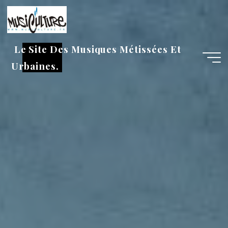
Aller
au
contenu
Le Site Des Musiques Métissées Et
Urbaines.