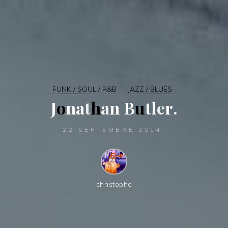
FUNK / SOUL / R&B
JAZZ / BLUES
J
o
n
a
t
h
a
n
B
u
t
l
e
r
.
22 SEPTEMBRE 2014
christophe