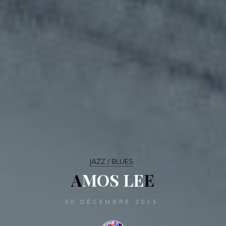
JAZZ / BLUES
A
M
O
S
L
E
E
30 DÉCEMBRE 2015