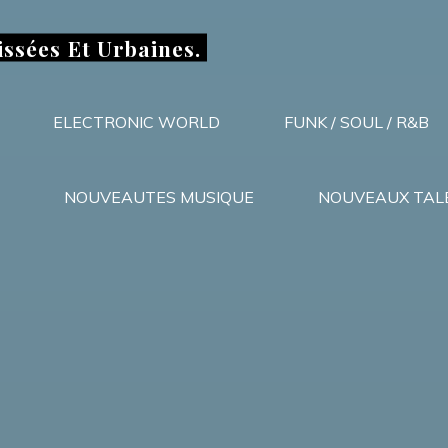
issées Et Urbaines.
ELECTRONIC WORLD
FUNK / SOUL / R&B
NOUVEAUTES MUSIQUE
NOUVEAUX TAL