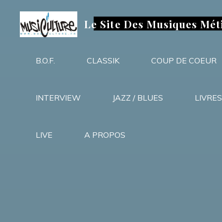
Aller
au
Le Site Des Musiques Mét
contenu
B.O.F.
CLASSIK
COUP DE COEUR
INTERVIEW
JAZZ / BLUES
LIVRES
LIVE
A PROPOS