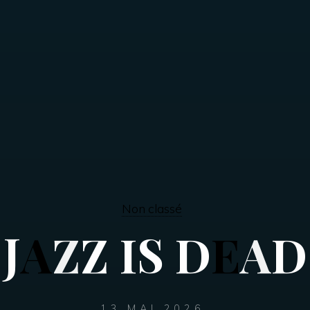
Non classé
J
A
Z
Z
I
S
D
E
A
D
13 MAI 2026